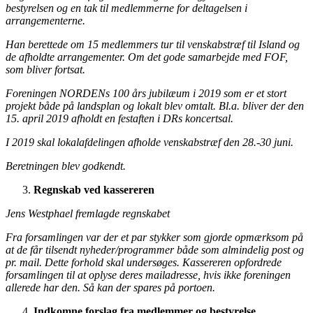
bestyrelsen og en tak til medlemmerne for deltagelsen i
arrangementerne.
Han berettede om 15 medlemmers tur til venskabstræf til Island og
de afholdte arrangementer. Om det gode samarbejde med FOF,
som bliver fortsat.
Foreningen NORDENs 100 års jubilæum i 2019 som er et stort
projekt både på landsplan og lokalt blev omtalt. Bl.a. bliver der den
15. april 2019 afholdt en festaften i DRs koncertsal.
I 2019 skal lokalafdelingen afholde venskabstræf den 28.-30 juni.
Beretningen blev godkendt.
Regnskab ved kassereren
Jens Westphael fremlagde regnskabet
Fra forsamlingen var der et par stykker som gjorde opmærksom på
at de får tilsendt nyheder/programmer både som almindelig post og
pr. mail. Dette forhold skal undersøges. Kassereren opfordrede
forsamlingen til at oplyse deres mailadresse, hvis ikke foreningen
allerede har den. Så kan der spares på portoen.
Indkomne forslag fra medlemmer og bestyrelse.