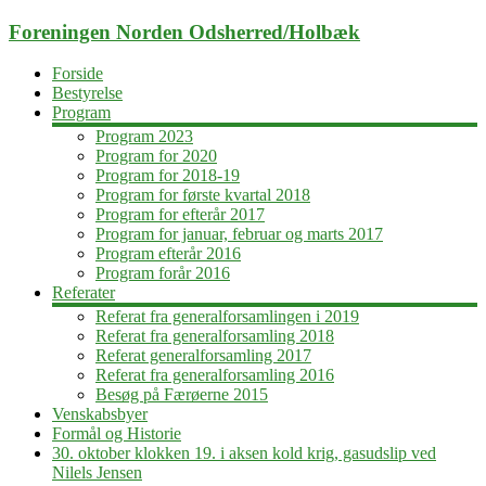
Skip
Foreningen Norden Odsherred/Holbæk
to
content
Forside
Bestyrelse
Program
Program 2023
Program for 2020
Program for 2018-19
Program for første kvartal 2018
Program for efterår 2017
Program for januar, februar og marts 2017
Program efterår 2016
Program forår 2016
Referater
Referat fra generalforsamlingen i 2019
Referat fra generalforsamling 2018
Referat generalforsamling 2017
Referat fra generalforsamling 2016
Besøg på Færøerne 2015
Venskabsbyer
Formål og Historie
30. oktober klokken 19. i aksen kold krig, gasudslip ved
Nilels Jensen